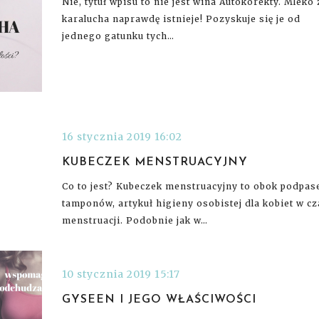
Nie, tytuł wpisu to nie jest wina Autokorekty. Mleko 
karalucha naprawdę istnieje! Pozyskuje się je od
jednego gatunku tych…
16 stycznia 2019 16:02
KUBECZEK MENSTRUACYJNY
Co to jest? Kubeczek menstruacyjny to obok podpase
tamponów, artykuł higieny osobistej dla kobiet w cz
menstruacji. Podobnie jak w…
10 stycznia 2019 15:17
GYSEEN I JEGO WŁAŚCIWOŚCI