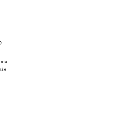
O
nia.
oże