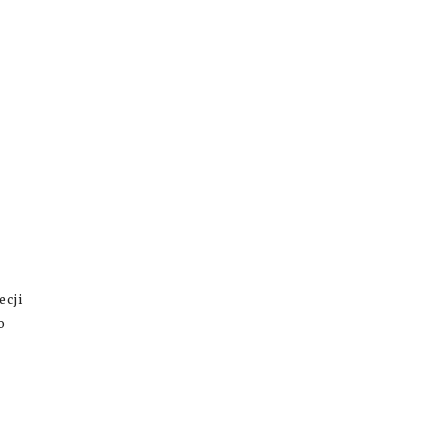
ecji
o