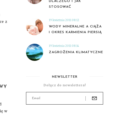
DLACZEGO I JAK
STOSOWAĆ
j
19 kwietnia 2011 08:12
ce z
WODY MINERALNE A CIĄŻA
I OKRES KARMIENIA PIERSIĄ
19 kwietnia 2011 08:14
ZAGROŻENIA KLIMATYCZNE
NEWSLETTER
Dołącz do newslettera!
OWY
d
ię w