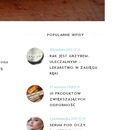
POPULARNE WPISY
18 kwietnia 2012 13:30
RAK JEST GRZYBEM…
Nona
ULECZALNYM! –
LEKARSTWO W ZASIĘGU
ch
RĘKI
27 września 2018 11:15
10 PRODUKTÓW
ZWIĘKSZAJĄCYCH
ODPORNOŚĆ
3 października 2019 15:39
SERUM POD OCZY,