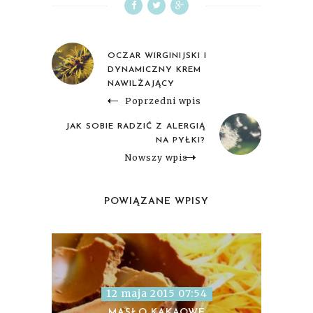
OCZAR WIRGINIJSKI I
DYNAMICZNY KREM
NAWILŻAJĄCY
Poprzedni wpis
JAK SOBIE RADZIĆ Z ALERGIĄ
NA PYŁKI?
Nowszy wpis
POWIĄZANE WPISY
12 maja 2015 07:54
MASŁO KAKAOWE