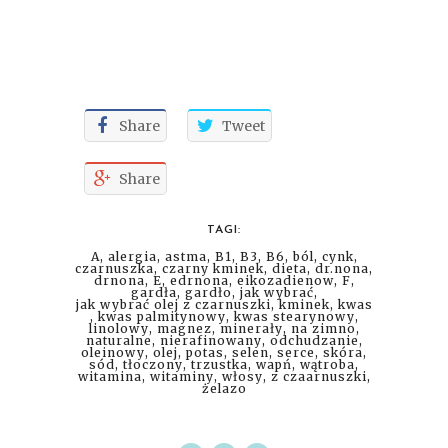
Share
Tweet
Share
TAGI:
A
,
alergia
,
astma
,
B1
,
B3
,
B6
,
ból
,
cynk
,
czarnuszka
,
czarny kminek
,
dieta
,
dr.nona
,
drnona
,
E
,
edrnona
,
eikozadienow
,
F
,
gardła
,
gardło
,
jak wybrać
,
jak wybrać olej z czarnuszki
,
kminek
,
kwas
,
kwas palmitynowy
,
kwas stearynowy
,
linolowy
,
magnez
,
minerały
,
na zimno
,
naturalne
,
nierafinowany
,
odchudzanie
,
oleinowy
,
olej
,
potas
,
selen
,
serce
,
skóra
,
sód
,
tłoczony
,
trzustka
,
wapń
,
wątroba
,
witamina
,
witaminy
,
włosy
,
z czaarnuszki
,
żelazo