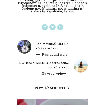
dr.nona
,
gardła
,
grypa
,
jak
,
melatonina
,
migdałków
,
na
,
oskrzela
,
oskrzeli
,
phase 9
,
pulmoseen
,
pyłki
,
radzić
,
selen
,
sobie
,
suplementy
,
witamina B5
,
witamina H
,
z alergią
,
zapalenie
,
żelazo
JAK WYBRAĆ OLEJ Z
CZARNUSZKI?
Poprzedni wpis
DOMOWY KREM DO OPALANIA,
HIT CZY KIT?
Nowszy wpis
POWIĄZANE WPISY