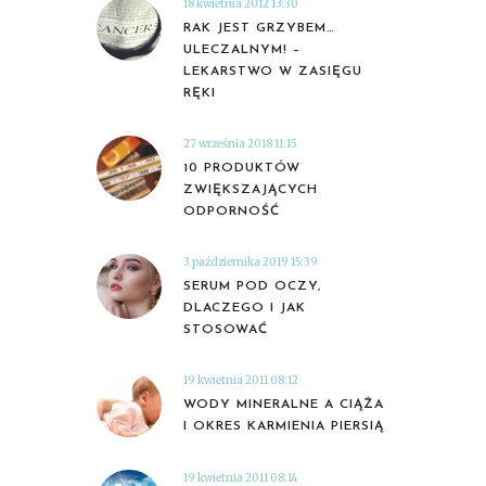
18 kwietnia 2012 13:30
RAK JEST GRZYBEM…
ULECZALNYM! –
LEKARSTWO W ZASIĘGU
RĘKI
27 września 2018 11:15
10 PRODUKTÓW
ZWIĘKSZAJĄCYCH
ODPORNOŚĆ
3 października 2019 15:39
SERUM POD OCZY,
DLACZEGO I JAK
STOSOWAĆ
19 kwietnia 2011 08:12
WODY MINERALNE A CIĄŻA
I OKRES KARMIENIA PIERSIĄ
19 kwietnia 2011 08:14