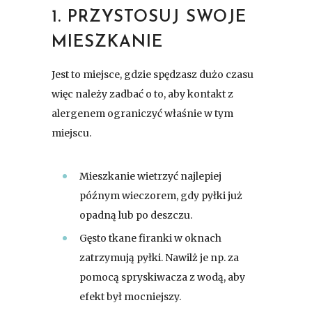
1. PRZYSTOSUJ SWOJE
MIESZKANIE
Jest to miejsce, gdzie spędzasz dużo czasu
więc należy zadbać o to, aby kontakt z
alergenem ograniczyć właśnie w tym
miejscu.
Mieszkanie wietrzyć najlepiej
późnym wieczorem, gdy pyłki już
opadną lub po deszczu.
Gęsto tkane firanki w oknach
zatrzymują pyłki. Nawilż je np. za
pomocą spryskiwacza z wodą, aby
efekt był mocniejszy.