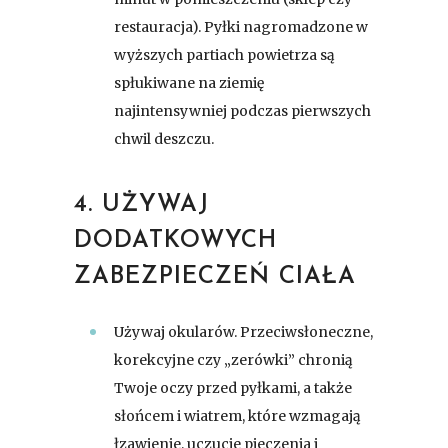
restauracja). Pyłki nagromadzone w
wyższych partiach powietrza są
spłukiwane na ziemię
najintensywniej podczas pierwszych
chwil deszczu.
4. UŻYWAJ
DODATKOWYCH
ZABEZPIECZEŃ CIAŁA
Używaj okularów. Przeciwsłoneczne,
korekcyjne czy „zerówki” chronią
Twoje oczy przed pyłkami, a także
słońcem i wiatrem, które wzmagają
łzawienie, uczucie pieczenia i