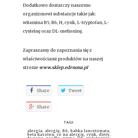
Dodatkowo dostarczy naszemu
organizmowi substancje takie jak:
witamina B5, B6, H, cynk, L-tryptofan, L-
cysteinę oraz DL-metioninę.
Zapraszamy do zapoznania się z
właściwościami produktów na naszej
stronie
www.sklep.edrnona.pl
Share
Tweet
Share
TAGI:
alergia
,
alergię
,
B6
,
babka lancetowata
,
beta karoten
,
co na alergię
,
cynk
,
diety
,