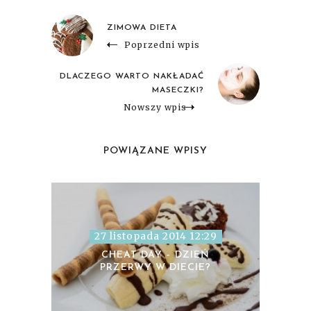
ZIMOWA DIETA
Poprzedni wpis
DLACZEGO WARTO NAKŁADAĆ
MASECZKI?
Nowszy wpis
POWIĄZANE WPISY
27 listopada 2014 12:29
CHEAT DAY – DZIEŃ
PRZERWY W DIECIE?