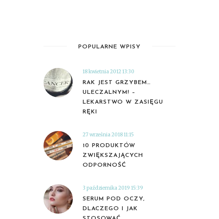
POPULARNE WPISY
18 kwietnia 2012 13:30
RAK JEST GRZYBEM…
ULECZALNYM! –
LEKARSTWO W ZASIĘGU
RĘKI
27 września 2018 11:15
10 PRODUKTÓW
ZWIĘKSZAJĄCYCH
ODPORNOŚĆ
3 października 2019 15:39
SERUM POD OCZY,
DLACZEGO I JAK
STOSOWAĆ