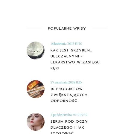
POPULARNE WPISY
18 kwietnia 2012 13:30
RAK JEST GRZYBEM…
ULECZALNYM! –
LEKARSTWO W ZASIĘGU
RĘKI
27 września 2018 11:15
10 PRODUKTÓW
ZWIĘKSZAJĄCYCH
ODPORNOŚĆ
3 października 2019 15:39
SERUM POD OCZY,
DLACZEGO I JAK
STOSOWAĆ