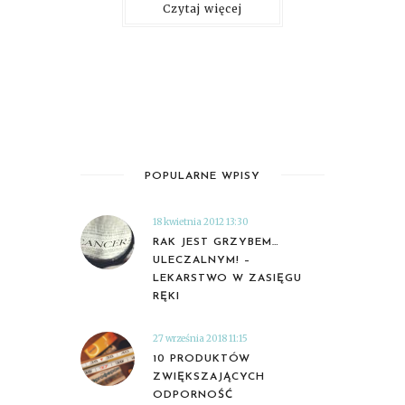
Czytaj więcej
POPULARNE WPISY
18 kwietnia 2012 13:30
RAK JEST GRZYBEM…
ULECZALNYM! –
LEKARSTWO W ZASIĘGU
RĘKI
27 września 2018 11:15
10 PRODUKTÓW
ZWIĘKSZAJĄCYCH
ODPORNOŚĆ