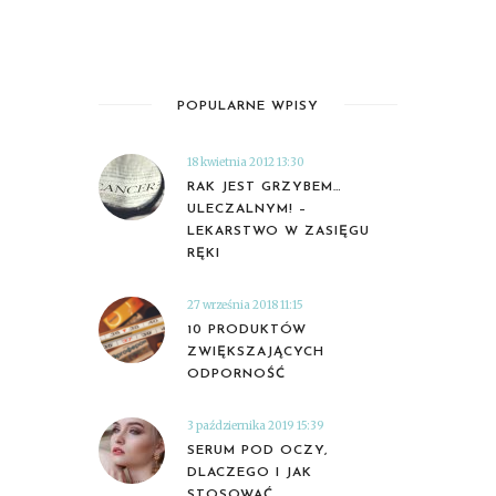
POPULARNE WPISY
18 kwietnia 2012 13:30
RAK JEST GRZYBEM…
ULECZALNYM! –
LEKARSTWO W ZASIĘGU
RĘKI
27 września 2018 11:15
10 PRODUKTÓW
ZWIĘKSZAJĄCYCH
ODPORNOŚĆ
3 października 2019 15:39
SERUM POD OCZY,
DLACZEGO I JAK
STOSOWAĆ