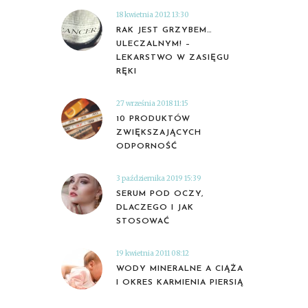
18 kwietnia 2012 13:30
RAK JEST GRZYBEM…
ULECZALNYM! –
LEKARSTWO W ZASIĘGU
RĘKI
27 września 2018 11:15
10 PRODUKTÓW
ZWIĘKSZAJĄCYCH
ODPORNOŚĆ
3 października 2019 15:39
SERUM POD OCZY,
DLACZEGO I JAK
STOSOWAĆ
19 kwietnia 2011 08:12
WODY MINERALNE A CIĄŻA
I OKRES KARMIENIA PIERSIĄ