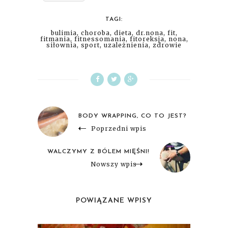
TAGI:
bulimia
,
choroba
,
dieta
,
dr.nona
,
fit
,
fitmania
,
fitnessomania
,
fitoreksja
,
nona
,
siłownia
,
sport
,
uzależnienia
,
zdrowie
BODY WRAPPING, CO TO JEST?
Poprzedni wpis
WALCZYMY Z BÓLEM MIĘŚNI!
Nowszy wpis
POWIĄZANE WPISY