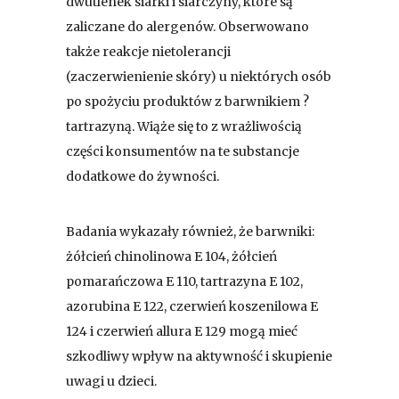
dwutlenek siarki i siarczyny, które są
zaliczane do alergenów. Obserwowano
także reakcje nietolerancji
(zaczerwienienie skóry) u niektórych osób
po spożyciu produktów z barwnikiem ?
tartrazyną. Wiąże się to z wrażliwością
części konsumentów na te substancje
dodatkowe do żywności.
Badania wykazały również, że barwniki:
żółcień chinolinowa E 104, żółcień
pomarańczowa E 110, tartrazyna E 102,
azorubina E 122, czerwień koszenilowa E
124 i czerwień allura E 129 mogą mieć
szkodliwy wpływ na aktywność i skupienie
uwagi u dzieci.