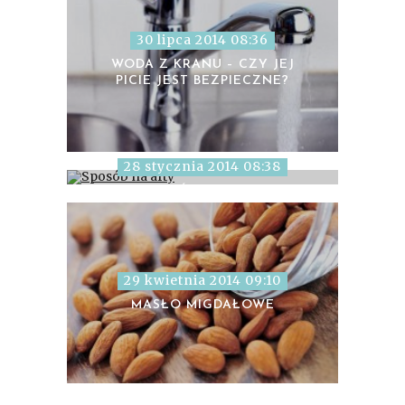
30 lipca 2014 08:36
WODA Z KRANU – CZY JEJ
PICIE JEST BEZPIECZNE?
28 stycznia 2014 08:38
SPOSÓB NA AFTY
29 kwietnia 2014 09:10
MASŁO MIGDAŁOWE