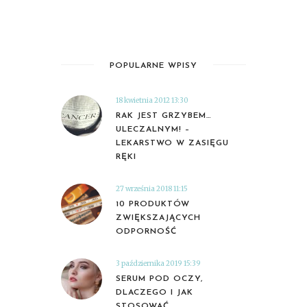
POPULARNE WPISY
18 kwietnia 2012 13:30
RAK JEST GRZYBEM…
ULECZALNYM! –
LEKARSTWO W ZASIĘGU
RĘKI
27 września 2018 11:15
10 PRODUKTÓW
ZWIĘKSZAJĄCYCH
ODPORNOŚĆ
3 października 2019 15:39
SERUM POD OCZY,
DLACZEGO I JAK
STOSOWAĆ