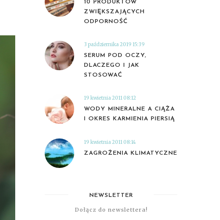
10 PRODUKTÓW
ZWIĘKSZAJĄCYCH
ODPORNOŚĆ
3 października 2019 15:39
SERUM POD OCZY,
DLACZEGO I JAK
STOSOWAĆ
19 kwietnia 2011 08:12
WODY MINERALNE A CIĄŻA
I OKRES KARMIENIA PIERSIĄ
19 kwietnia 2011 08:14
ZAGROŻENIA KLIMATYCZNE
NEWSLETTER
Dołącz do newslettera!