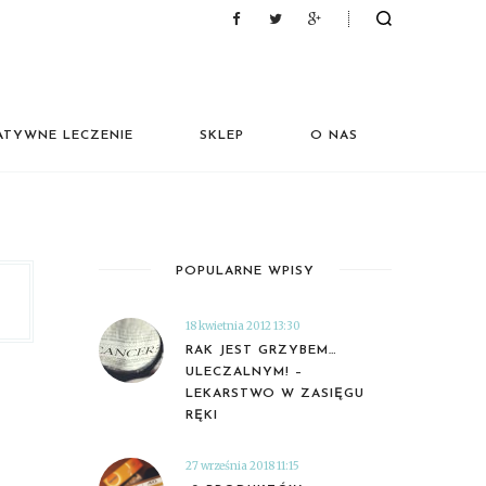
ATYWNE LECZENIE
SKLEP
O NAS
POPULARNE WPISY
18 kwietnia 2012 13:30
RAK JEST GRZYBEM…
ULECZALNYM! –
LEKARSTWO W ZASIĘGU
RĘKI
27 września 2018 11:15