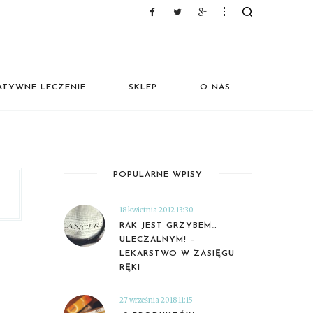
ATYWNE LECZENIE
SKLEP
O NAS
POPULARNE WPISY
18 kwietnia 2012 13:30
RAK JEST GRZYBEM…
ULECZALNYM! –
LEKARSTWO W ZASIĘGU
RĘKI
27 września 2018 11:15