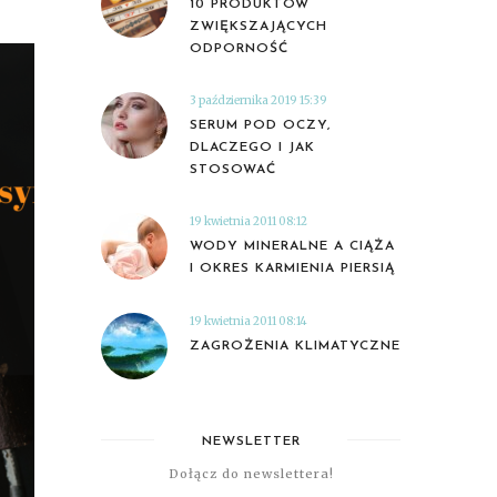
10 PRODUKTÓW
ZWIĘKSZAJĄCYCH
ODPORNOŚĆ
3 października 2019 15:39
SERUM POD OCZY,
DLACZEGO I JAK
STOSOWAĆ
19 kwietnia 2011 08:12
WODY MINERALNE A CIĄŻA
I OKRES KARMIENIA PIERSIĄ
19 kwietnia 2011 08:14
ZAGROŻENIA KLIMATYCZNE
NEWSLETTER
Dołącz do newslettera!