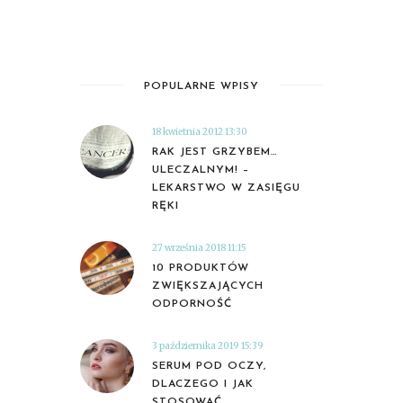
POPULARNE WPISY
18 kwietnia 2012 13:30
RAK JEST GRZYBEM…
ULECZALNYM! –
LEKARSTWO W ZASIĘGU
RĘKI
27 września 2018 11:15
10 PRODUKTÓW
ZWIĘKSZAJĄCYCH
ODPORNOŚĆ
3 października 2019 15:39
SERUM POD OCZY,
DLACZEGO I JAK
STOSOWAĆ